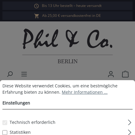
Bis 13 Uhr bestellt – heute versandt
alt springen
Ab 25,00 € versandkostenfrei in DE
War
Cookie-Voreinstellungen
Diese Website verwendet Cookies, um eine bestmögliche Erfahrun
Diese Website verwendet Cookies, um eine bestmögliche
Herren Jersey Shorts 3er Pack
Erfahrung bieten zu können.
Mehr Informationen ...
Marine Blau
Einstellungen
Technisch erforderlich
Bildergalerie überspringen
Statistiken