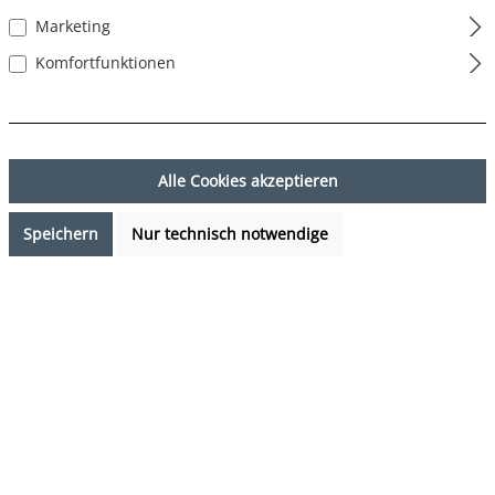
Marketing
Komfortfunktionen
Alle Cookies akzeptieren
Speichern
Nur technisch notwendige
15,99 €*
%
19,99 €*
(20.01% gespart)
Preise inkl. MwSt. zzgl. Versandkosten
Sofort verfügbar, Lieferzeit: 1-3 Tage
auswählen
Farbe