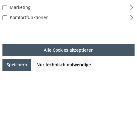
Marketing
Komfortfunktionen
Alle Cookies akzeptieren
Speichern
Nur technisch notwendige
15,99 €*
%
19,99 €*
(20.01% gespart)
Preise inkl. MwSt. zzgl. Versandkosten
Sofort verfügbar, Lieferzeit: 1-3 Tage
auswählen
Farbe