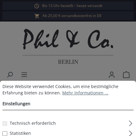
Bis 13 Uhr bestellt – heute versandt
alt springen
Ab 25,00 € versandkostenfrei in DE
War
Cookie-Voreinstellungen
Diese Website verwendet Cookies, um eine bestmögliche Erfahrun
Diese Website verwendet Cookies, um eine bestmögliche
Herren Jersey Shorts 3er Pack
Erfahrung bieten zu können.
Mehr Informationen ...
Schwarz
Einstellungen
Technisch erforderlich
Bildergalerie überspringen
Statistiken