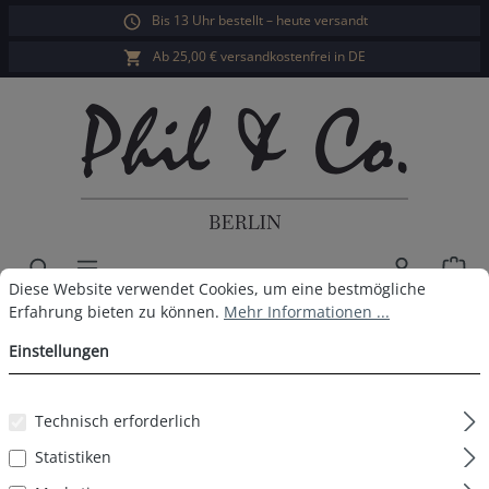
Bis 13 Uhr bestellt – heute versandt
alt springen
Ab 25,00 € versandkostenfrei in DE
War
Cookie-Voreinstellungen
Diese Website verwendet Cookies, um eine bestmögliche Erfahrun
Diese Website verwendet Cookies, um eine bestmögliche
Herren Longboxer 2er Pack
Erfahrung bieten zu können.
Mehr Informationen ...
Einstellungen
Schwarz Gelb
Technisch erforderlich
Statistiken
Bildergalerie überspringen