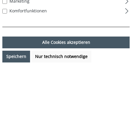
Marketing
Komfortfunktionen
Alle Cookies akzeptieren
Speichern
Nur technisch notwendige
13,56 €*
%
16,95 €*
(20% gespart)
Preise inkl. MwSt. zzgl. Versandkosten
Verfügbarkeit anfragen
auswählen
Farbe