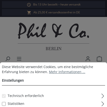
Bis 13 Uhr bestellt – heute versandt
alt springen
Ab 25,00 € versandkostenfrei in DE
War
Cookie-Voreinstellungen
Diese Website verwendet Cookies, um eine bestmögliche Erfahrun
Diese Website verwendet Cookies, um eine bestmögliche
Herren Longboxer 4er Pack
Erfahrung bieten zu können.
Mehr Informationen ...
Schwarz Rot
Einstellungen
Technisch erforderlich
Bildergalerie überspringen
Statistiken