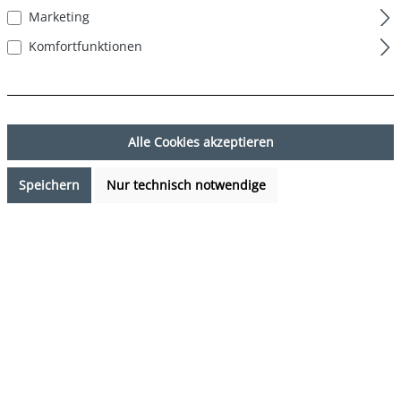
Marketing
Komfortfunktionen
Alle Cookies akzeptieren
Speichern
Nur technisch notwendige
27,12 €*
%
33,90 €*
(20% gespart)
Preise inkl. MwSt. zzgl. Versandkosten
Sofort verfügbar, Lieferzeit: 1-3 Tage
auswählen
Farbe