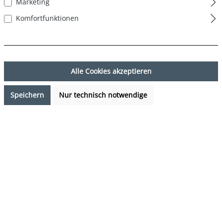
Marketing
Komfortfunktionen
Alle Cookies akzeptieren
Speichern
Nur technisch notwendige
27,12 €*
%
33,90 €*
(20% gespart)
Preise inkl. MwSt. zzgl. Versandkosten
Verfügbarkeit anfragen
auswählen
Farbe