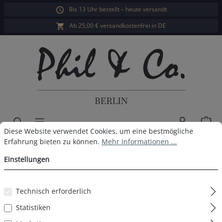
Bis 13 Uhr bestellt – heute versandt
alt springen
Ab 25,00 € versandkostenfrei in DE
War
Cookie-Voreinstellungen
Diese Website verwendet Cookies, um eine bestmögliche Erfahrun
Diese Website verwendet Cookies, um eine bestmögliche
Herren Longboxer 4er Pack
Erfahrung bieten zu können.
Mehr Informationen ...
Einstellungen
Schwarz Taupe
Technisch erforderlich
Statistiken
Bildergalerie überspringen