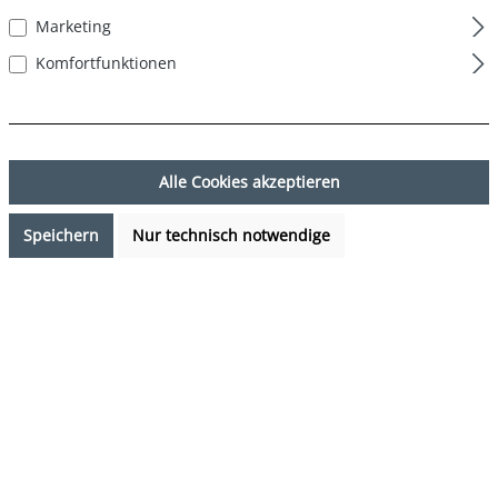
Marketing
Komfortfunktionen
Alle Cookies akzeptieren
Speichern
Nur technisch notwendige
27,95 €*
%
49,95 €*
(44.04% gespart)
Preise inkl. MwSt. zzgl. Versandkosten
Sofort verfügbar, Lieferzeit: 1-3 Tage
auswählen
Farbe