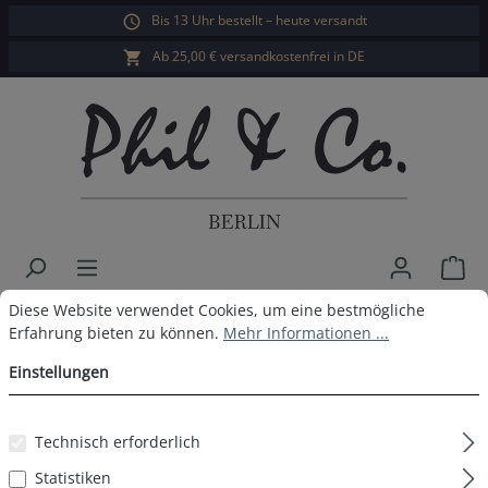
Bis 13 Uhr bestellt – heute versandt
alt springen
Ab 25,00 € versandkostenfrei in DE
War
Cookie-Voreinstellungen
Diese Website verwendet Cookies, um eine bestmögliche Erfahrun
Diese Website verwendet Cookies, um eine bestmögliche
Herren Retropants 8er Pack
Erfahrung bieten zu können.
Mehr Informationen ...
Anthrazit
Einstellungen
Technisch erforderlich
Bildergalerie überspringen
Statistiken