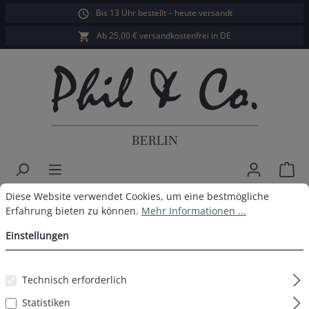
Bis 13 Uhr bestellt – heute versandt
alt springen
Ab 25,00 € versandkostenfrei in DE
War
Cookie-Voreinstellungen
Diese Website verwendet Cookies, um eine bestmögliche Erfahrun
Diese Website verwendet Cookies, um eine bestmögliche
Herren Retropants 8er Pack
Erfahrung bieten zu können.
Mehr Informationen ...
Anthrazit
Einstellungen
Technisch erforderlich
Bildergalerie überspringen
Statistiken