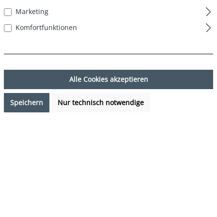
Marketing
Komfortfunktionen
Alle Cookies akzeptieren
Speichern
Nur technisch notwendige
27,95 €*
%
49,95 €*
(44.04% gespart)
Preise inkl. MwSt. zzgl. Versandkosten
Sofort verfügbar, Lieferzeit: 1-3 Tage
auswählen
Farbe