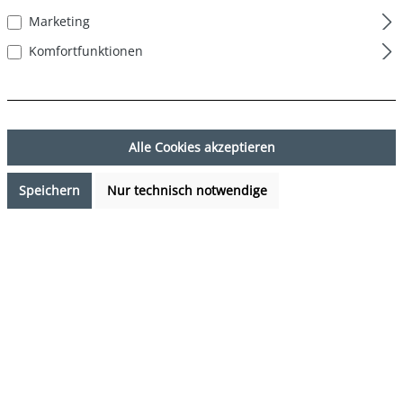
Marketing
Komfortfunktionen
Alle Cookies akzeptieren
Speichern
Nur technisch notwendige
27,95 €*
%
49,95 €*
(44.04% gespart)
Preise inkl. MwSt. zzgl. Versandkosten
Sofort verfügbar, Lieferzeit: 1-3 Tage
auswählen
Farbe