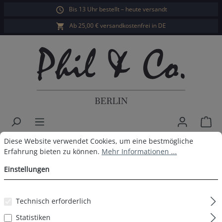
Bis 13 Uhr bestellt – heute versandt
alt springen
Ab 25,00 € versandkostenfrei in DE
War
Cookie-Voreinstellungen
Diese Website verwendet Cookies, um eine bestmögliche Erfahrun
Diese Website verwendet Cookies, um eine bestmögliche
Herren Retropants 8er Pack
Erfahrung bieten zu können.
Mehr Informationen ...
Multicolor 2
Einstellungen
Technisch erforderlich
Bildergalerie überspringen
Statistiken