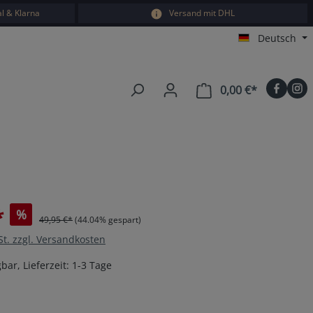
l & Klarna
Versand mit DHL
Deutsch
0,00 €*
Warenkorb e
*
%
49,95 €*
(44.04% gespart)
St. zzgl. Versandkosten
bar, Lieferzeit: 1-3 Tage
en