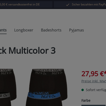
5,00 € versandkostenfrei in DE
Sicher bezahlen mit PayPa
ants
Longboxer
Badeshorts
Pyjamas
k Multicolor 3
27,95 €
Preise inkl. Mw
Sofort verfüg
auswähl
Farbe