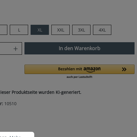
len
M
L
XL
XXL
3XL
4XL
nzahl: Gib den gewünschten Wert ein od
In den Warenkorb
dieser Produktseite wurden KI-generiert.
r:
10510
nen.
Mehr Informationen ...