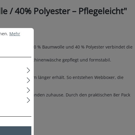
/ 40% Polyester – Pflegeleicht"
nen.
Mehr Informationen ...
nnen.
Mehr
ischgewebe aus 60 % Baumwolle und 40 % Polyester verbindet die
isen oder der Maschinenwäsche gepflegt und formstabil.
and schätzen.
höht und die Form länger erhält. So entstehen Webboxer, die
oder entspannte Stunden zuhause. Durch den praktischen 8er Pack