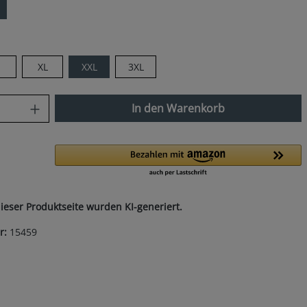
len
XL
XXL
3XL
nzahl: Gib den gewünschten Wert ein od
In den Warenkorb
dieser Produktseite wurden KI-generiert.
r:
15459