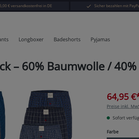
5,00 € versandkostenfrei in DE
Sicher bezahlen mit PayPa
ants
Longboxer
Badeshorts
Pyjamas
k – 60% Baumwolle / 40% Po
64,95 €
Preise inkl. Mw
Sofort verfüg
auswähl
Farbe