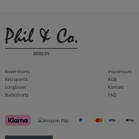
Kategorien
Infos 1
Boxershorts
Impressum
Retropants
AGB
Longboxer
Kontakt
Badeshorts
FAQ