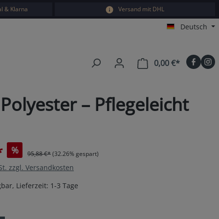
l & Klarna
Versand mit DHL
Deutsch
0,00 €*
Warenkorb e
lyester – Pflegeleicht
*
%
95,88 €*
(32.26% gespart)
St. zzgl. Versandkosten
bar, Lieferzeit: 1-3 Tage
en