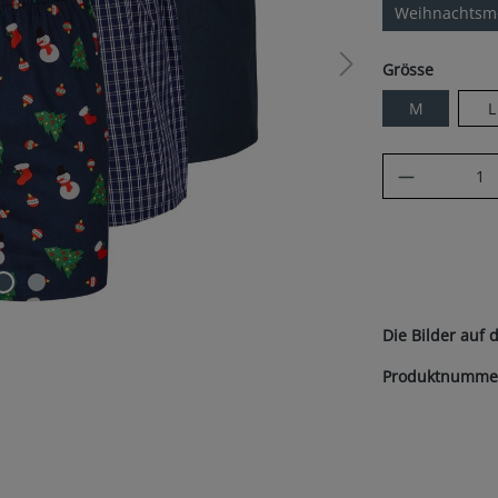
Weihnachtsmo
auswäh
Grösse
M
L
Produkt A
Die Bilder auf 
Produktnumme