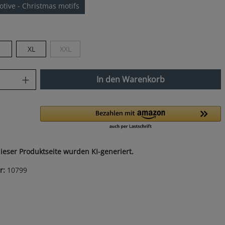
tive - Christmas motifs
len
XL
XXL
(Diese Option ist zurzeit nicht verfügbar.)
nzahl: Gib den gewünschten Wert ein od
In den Warenkorb
dieser Produktseite wurden KI-generiert.
r:
10799