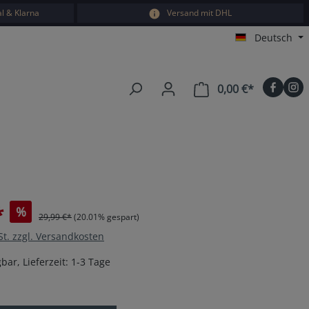
l & Klarna
Versand mit DHL
Deutsch
0,00 €*
Warenkorb e
*
%
29,99 €*
(20.01% gespart)
St. zzgl. Versandkosten
bar, Lieferzeit: 1-3 Tage
en