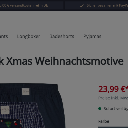
5,00 € versandkostenfrei in DE
Sicher bezahlen mit PayPa
ants
Longboxer
Badeshorts
Pyjamas
k Xmas Weihnachtsmotive
23,99 €
Preise inkl. Mw
Sofort verfüg
auswähl
Farbe