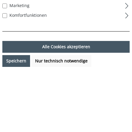
Marketing
Komfortfunktionen
Alle Cookies akzeptieren
Speichern
Nur technisch notwendige
24,95 €*
%
31,96 €*
(21.93% gespart)
Preise inkl. MwSt. zzgl. Versandkosten
Sofort verfügbar, Lieferzeit: 1-3 Tage
auswählen
Farbe