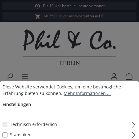
Bis 13 Uhr bestellt – heute versandt
alt springen
Ab 25,00 € versandkostenfrei in DE
War
Cookie-Voreinstellungen
Diese Website verwendet Cookies, um eine bestmögliche Erfahrun
Diese Website verwendet Cookies, um eine bestmögliche
Herren Webboxer 4er Pack
Erfahrung bieten zu können.
Mehr Informationen ...
Design CORE-4-1
Einstellungen
Technisch erforderlich
Bildergalerie überspringen
Statistiken