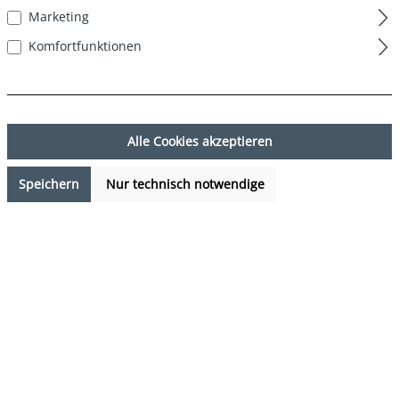
Marketing
Komfortfunktionen
Alle Cookies akzeptieren
Speichern
Nur technisch notwendige
34,95 €*
%
47,94 €*
(27.1% gespart)
Preise inkl. MwSt. zzgl. Versandkosten
Sofort verfügbar, Lieferzeit: 1-3 Tage
auswählen
Farbe