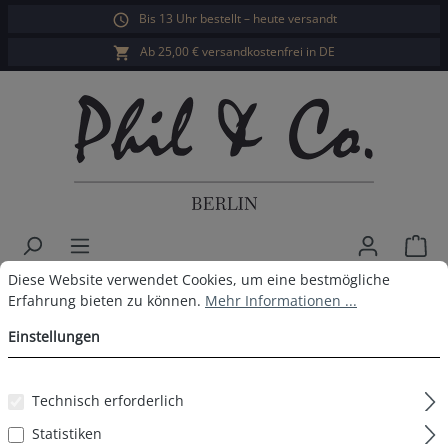
Bis 13 Uhr bestellt – heute versandt
alt springen
Ab 25,00 € versandkostenfrei in DE
War
Cookie-Voreinstellungen
Diese Website verwendet Cookies, um eine bestmögliche Erfahrun
Diese Website verwendet Cookies, um eine bestmögliche
Herren Webboxer 6er Pack
Erfahrung bieten zu können.
Mehr Informationen ...
Design 626
Einstellungen
Technisch erforderlich
Bildergalerie überspringen
Statistiken