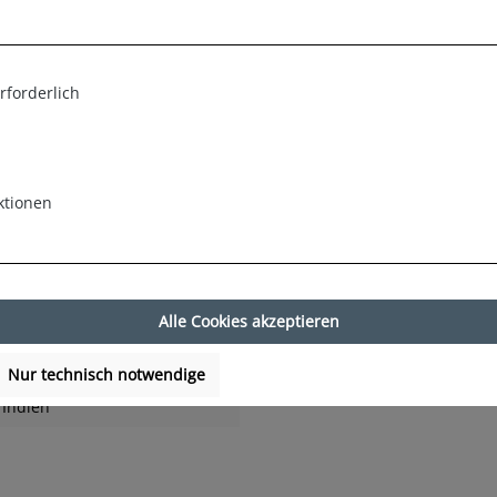
hil & Co. Berlin Webboxern. Diese urbanen und maskulinen Boxersh
Boxershorts höchsten Tragekomfort. Das sorgfältig verarbeitete B
rforderlich
et.
eutschland entwickelt wurden. Die Webboxer sind in verschiedenen
ktionen
 praktischen Nutzen. Setzen Sie ein Zeichen mit den Phil & Co. 
Alle Cookies akzeptieren
Nur technisch notwendige
Indien