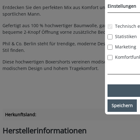
Einstellungen
Entdecken Sie den perfekten Mix aus Komfort und Stil mit den P
sportlichen Mann.
Gefertigt aus 100 % hochwertiger Baumwolle, garantieren diese 
Technisch e
bequeme 2-Knopf Öffnung vorne zusätzliche Bequemlichkeit biet
Statistiken
Phil & Co. Berlin steht für trendige, moderne Designs, die in D
Marketing
Stil finden.
Komfortfun
Diese hochwertigen Boxershorts vereinen modischen Anspruch und
modischem Design und hohem Tragekomfort.
Speichern
Herkunftsland:
Herstellerinformationen