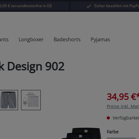
5,00 € versandkostenfrei in DE
Sicher bezahlen mit PayPa
ants
Longboxer
Badeshorts
Pyjamas
k Design 902
34,95 €
Preise inkl. Mw
Verfügbarkei
auswähl
Farbe