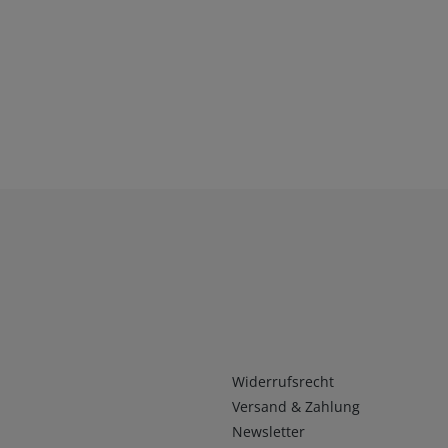
Infos 2
Widerrufsrecht
Versand & Zahlung
Newsletter