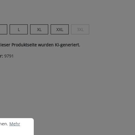
on ist zurzeit nicht verfügbar.)
len
M
L
XL
XXL
3XL
ist zurzeit nicht verfügbar.)
(Diese Option ist zurzeit nicht ve
dieser Produktseite wurden KI-generiert.
r:
9791
nen.
Mehr Informationen ...
nnen.
Mehr