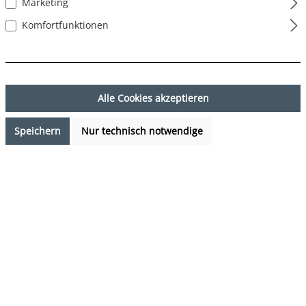
Marketing
Komfortfunktionen
Alle Cookies akzeptieren
Speichern
Nur technisch notwendige
34,95 €*
%
47,94 €*
(27.1% gespart)
Preise inkl. MwSt. zzgl. Versandkosten
Verfügbarkeit anfragen
auswählen
Farbe