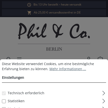
Bis 13 Uhr bestellt – heute versandt
alt springen
Ab 25,00 € versandkostenfrei in DE
War
Cookie-Voreinstellungen
Diese Website verwendet Cookies, um eine bestmögliche Erfahrun
Diese Website verwendet Cookies, um eine bestmögliche
Herren Webboxer 6er Pack
Erfahrung bieten zu können.
Mehr Informationen ...
Einstellungen
Design 904
Technisch erforderlich
Statistiken
Bildergalerie überspringen