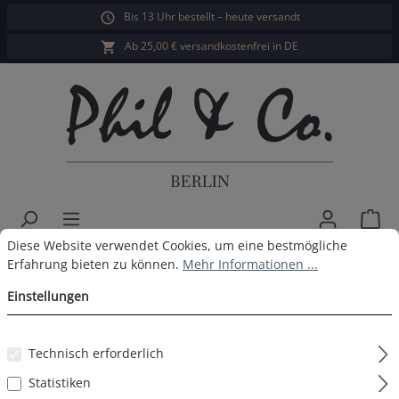
Bis 13 Uhr bestellt – heute versandt
alt springen
Ab 25,00 € versandkostenfrei in DE
War
Cookie-Voreinstellungen
Diese Website verwendet Cookies, um eine bestmögliche Erfahrun
Diese Website verwendet Cookies, um eine bestmögliche
Phil & Co. Berlin Herren Pyjama
Erfahrung bieten zu können.
Mehr Informationen ...
Einstellungen
Bildergalerie überspringen
Technisch erforderlich
Statistiken