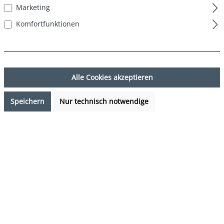
Marketing
Komfortfunktionen
Alle Cookies akzeptieren
Speichern
Nur technisch notwendige
29,99 €*
%
37,95 €*
(20.97% gespart)
Preise inkl. MwSt. zzgl. Versandkosten
Sofort verfügbar, Lieferzeit: 1-3 Tage
auswählen
Farbe
mehrfarbig