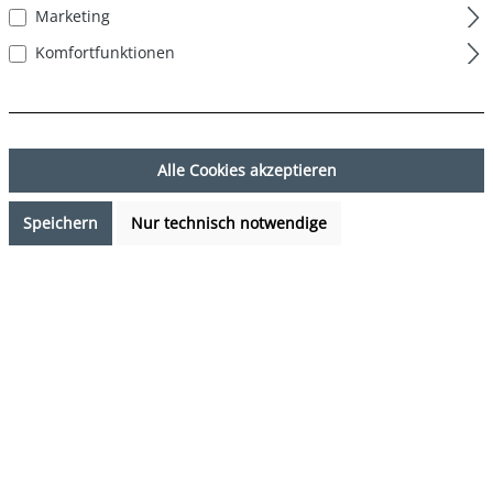
Marketing
Komfortfunktionen
Alle Cookies akzeptieren
Speichern
Nur technisch notwendige
29,99 €*
%
37,95 €*
(20.97% gespart)
Preise inkl. MwSt. zzgl. Versandkosten
Sofort verfügbar, Lieferzeit: 1-3 Tage
auswählen
Farbe
mehrfarbig