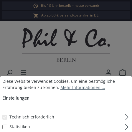
Bis 13 Uhr bestellt – heute versandt
alt springen
Ab 25,00 € versandkostenfrei in DE
War
Cookie-Voreinstellungen
Diese Website verwendet Cookies, um eine bestmögliche Erfahrun
Diese Website verwendet Cookies, um eine bestmögliche
Phil & Co. Berlin Herren Pyjama
Erfahrung bieten zu können.
Mehr Informationen ...
Einstellungen
Bildergalerie überspringen
Technisch erforderlich
Statistiken