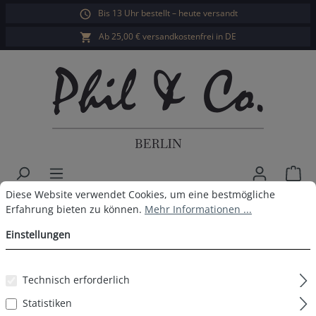
Bis 13 Uhr bestellt – heute versandt
alt springen
Ab 25,00 € versandkostenfrei in DE
War
Cookie-Voreinstellungen
Diese Website verwendet Cookies, um eine bestmögliche Erfahrun
Diese Website verwendet Cookies, um eine bestmögliche
Phil & Co. Berlin Herren Pyjama
Erfahrung bieten zu können.
Mehr Informationen ...
Einstellungen
Bildergalerie überspringen
Technisch erforderlich
Statistiken