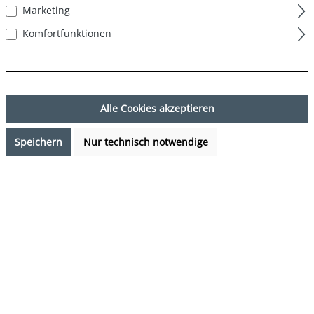
Marketing
Komfortfunktionen
Alle Cookies akzeptieren
Speichern
Nur technisch notwendige
29,99 €*
%
37,95 €*
(20.97% gespart)
Preise inkl. MwSt. zzgl. Versandkosten
Sofort verfügbar, Lieferzeit: 1-3 Tage
auswählen
Farbe
mehrfarbig