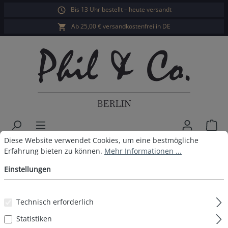
Bis 13 Uhr bestellt – heute versandt
alt springen
Ab 25,00 € versandkostenfrei in DE
War
Cookie-Voreinstellungen
Diese Website verwendet Cookies, um eine bestmögliche Erfahrun
Diese Website verwendet Cookies, um eine bestmögliche
Phil & Co. Berlin Herren Pyjama
Erfahrung bieten zu können.
Mehr Informationen ...
Einstellungen
Bildergalerie überspringen
Technisch erforderlich
Statistiken