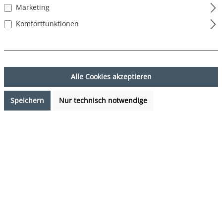
Marketing
Komfortfunktionen
Alle Cookies akzeptieren
Speichern
Nur technisch notwendige
29,99 €*
%
37,95 €*
(20.97% gespart)
Preise inkl. MwSt. zzgl. Versandkosten
Sofort verfügbar, Lieferzeit: 1-3 Tage
auswählen
Farbe
mehrfarbig