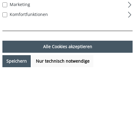
Marketing
Komfortfunktionen
Alle Cookies akzeptieren
Speichern
Nur technisch notwendige
29,99 €*
%
37,95 €*
(20.97% gespart)
Preise inkl. MwSt. zzgl. Versandkosten
Sofort verfügbar, Lieferzeit: 1-3 Tage
auswählen
Farbe
mehrfarbig