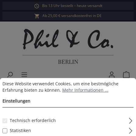
Bis 13 Uhr bestellt – heute versandt
alt springen
Ab 25,00 € versandkostenfrei in DE
War
Cookie-Voreinstellungen
Diese Website verwendet Cookies, um eine bestmögliche Erfahrun
Diese Website verwendet Cookies, um eine bestmögliche
Phil & Co. Berlin Herren Pyjama
Erfahrung bieten zu können.
Mehr Informationen ...
Einstellungen
Bildergalerie überspringen
Technisch erforderlich
Statistiken