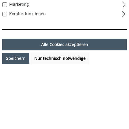
Marketing
Komfortfunktionen
Alle Cookies akzeptieren
Speichern
Nur technisch notwendige
27,95 €*
%
34,95 €*
(20.03% gespart)
Preise inkl. MwSt. zzgl. Versandkosten
Sofort verfügbar, Lieferzeit: 1-3 Tage
auswählen
Farbe
mehrfarbig