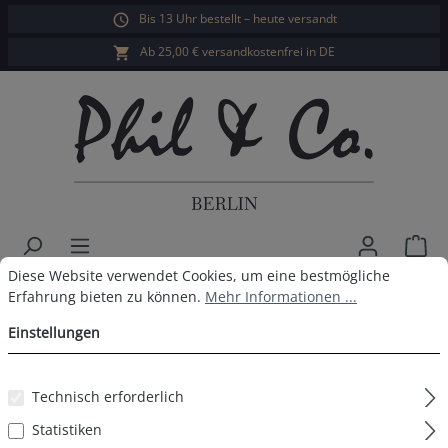
Bis 13 Uhr bestellt – heute versandt
alt springen
Ab 25,00 € versandkostenfrei in DE
War
Cookie-Voreinstellungen
Diese Website verwendet Cookies, um eine bestmögliche Erfahrun
Diese Website verwendet Cookies, um eine bestmögliche
Phil & Co. Berlin Herren Pyjama
Erfahrung bieten zu können.
Mehr Informationen ...
Einstellungen
Bildergalerie überspringen
Technisch erforderlich
Statistiken