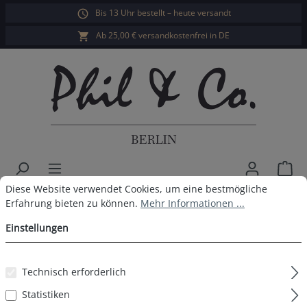
Bis 13 Uhr bestellt – heute versandt
alt springen
Ab 25,00 € versandkostenfrei in DE
War
Cookie-Voreinstellungen
Diese Website verwendet Cookies, um eine bestmögliche Erfahrun
Diese Website verwendet Cookies, um eine bestmögliche
Phil & Co. Berlin Herren Pyjama
Erfahrung bieten zu können.
Mehr Informationen ...
Einstellungen
Bildergalerie überspringen
Technisch erforderlich
Statistiken