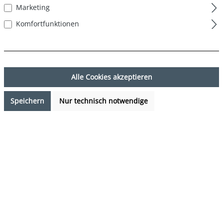
Marketing
Komfortfunktionen
Alle Cookies akzeptieren
Speichern
Nur technisch notwendige
27,95 €*
%
34,95 €*
(20.03% gespart)
Preise inkl. MwSt. zzgl. Versandkosten
Sofort verfügbar, Lieferzeit: 1-3 Tage
auswählen
Farbe
mehrfarbig