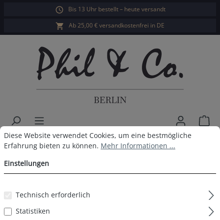
Bis 13 Uhr bestellt – heute versandt
alt springen
Ab 25,00 € versandkostenfrei in DE
War
Cookie-Voreinstellungen
Diese Website verwendet Cookies, um eine bestmögliche Erfahrun
Diese Website verwendet Cookies, um eine bestmögliche
Phil & Co. Berlin Herren Pyjama
Erfahrung bieten zu können.
Mehr Informationen ...
Einstellungen
Bildergalerie überspringen
Technisch erforderlich
Statistiken