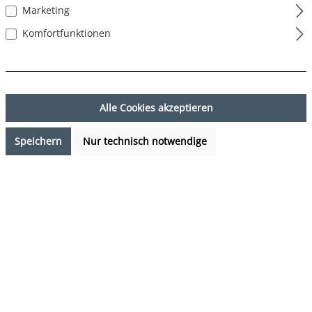
Marketing
Komfortfunktionen
Alle Cookies akzeptieren
Speichern
Nur technisch notwendige
27,95 €*
%
34,95 €*
(20.03% gespart)
Preise inkl. MwSt. zzgl. Versandkosten
Sofort verfügbar, Lieferzeit: 1-3 Tage
auswählen
Farbe
mehrfarbig