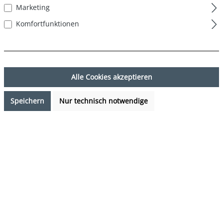
Marketing
Komfortfunktionen
Alle Cookies akzeptieren
Speichern
Nur technisch notwendige
32,99 €*
%
34,95 €*
(5.61% gespart)
Preise inkl. MwSt. zzgl. Versandkosten
Sofort verfügbar, Lieferzeit: 1-3 Tage
auswählen
Farbe
mehrfarbig