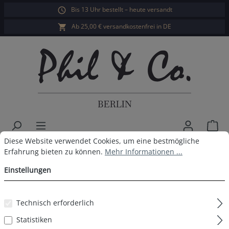
Bis 13 Uhr bestellt – heute versandt
alt springen
Ab 25,00 € versandkostenfrei in DE
War
Cookie-Voreinstellungen
Diese Website verwendet Cookies, um eine bestmögliche Erfahrun
Diese Website verwendet Cookies, um eine bestmögliche
Phil & Co. Berlin Herren Pyjama
Erfahrung bieten zu können.
Mehr Informationen ...
Einstellungen
Bildergalerie überspringen
Technisch erforderlich
Statistiken