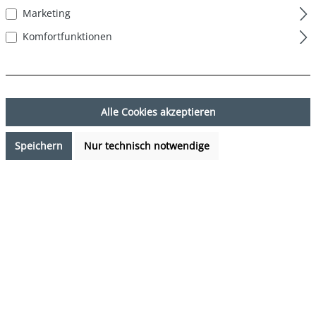
Marketing
Komfortfunktionen
Alle Cookies akzeptieren
Speichern
Nur technisch notwendige
29,99 €*
%
32,99 €*
(9.09% gespart)
Preise inkl. MwSt. zzgl. Versandkosten
Sofort verfügbar, Lieferzeit: 1-3 Tage
auswählen
Farbe