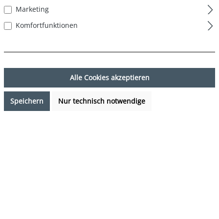
Marketing
Komfortfunktionen
Alle Cookies akzeptieren
Speichern
Nur technisch notwendige
29,99 €*
%
32,99 €*
(9.09% gespart)
Preise inkl. MwSt. zzgl. Versandkosten
Sofort verfügbar, Lieferzeit: 1-3 Tage
auswählen
Farbe