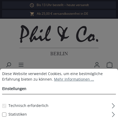
Bis 13 Uhr bestellt – heute versandt
alt springen
Ab 25,00 € versandkostenfrei in DE
War
Cookie-Voreinstellungen
Diese Website verwendet Cookies, um eine bestmögliche Erfahrun
Diese Website verwendet Cookies, um eine bestmögliche
Phil & Co. Berlin Herren Shorty
Erfahrung bieten zu können.
Mehr Informationen ...
Pyjama
Einstellungen
Technisch erforderlich
Bildergalerie überspringen
Statistiken