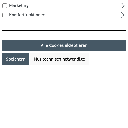
Marketing
Komfortfunktionen
Alle Cookies akzeptieren
Speichern
Nur technisch notwendige
29,99 €*
%
32,99 €*
(9.09% gespart)
Preise inkl. MwSt. zzgl. Versandkosten
Sofort verfügbar, Lieferzeit: 1-3 Tage
auswählen
Farbe