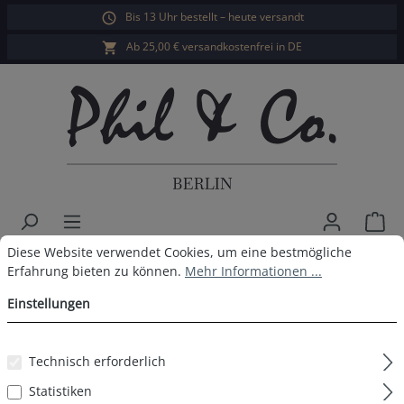
Bis 13 Uhr bestellt – heute versandt
alt springen
Ab 25,00 € versandkostenfrei in DE
War
Cookie-Voreinstellungen
Diese Website verwendet Cookies, um eine bestmögliche Erfahrun
Diese Website verwendet Cookies, um eine bestmögliche
Phil & Co. Berlin Herren Shorty
Erfahrung bieten zu können.
Mehr Informationen ...
Pyjama
Einstellungen
Technisch erforderlich
Bildergalerie überspringen
Statistiken