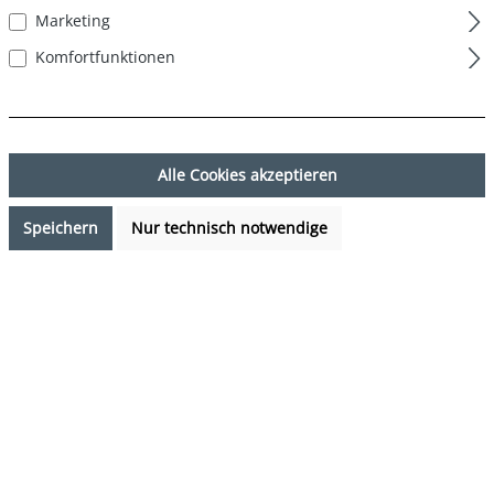
Marketing
Komfortfunktionen
Alle Cookies akzeptieren
Speichern
Nur technisch notwendige
29,99 €*
%
32,99 €*
(9.09% gespart)
Preise inkl. MwSt. zzgl. Versandkosten
Sofort verfügbar, Lieferzeit: 1-3 Tage
auswählen
Farbe