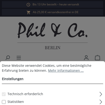
Bis 13 Uhr bestellt – heute versandt
alt springen
Ab 25,00 € versandkostenfrei in DE
War
Cookie-Voreinstellungen
Diese Website verwendet Cookies, um eine bestmögliche Erfahrun
Diese Website verwendet Cookies, um eine bestmögliche
Phil & Co. Berlin Herren Shorty
Erfahrung bieten zu können.
Mehr Informationen ...
Pyjama
Einstellungen
Technisch erforderlich
Bildergalerie überspringen
Statistiken