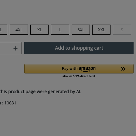
L
4XL
XL
L
3XL
XXL
S
(This opt
uantity: Enter the desired amount or use
Add to shopping cart
this product page were generated by AI.
r:
10631