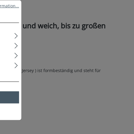
ation...
rmation...
ngenehm und weich, bis zu großen
Single - Jersey ) ist formbeständig und steht für