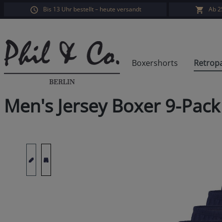
Bis 13 Uhr bestellt – heute versandt
Ab 2
search
Skip to main navigation
Boxershorts
Retrop
Men's Jersey Boxer 9-Pack
Skip image gallery