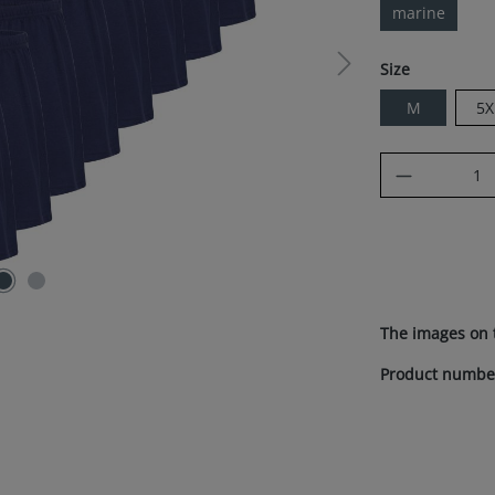
marine
Select
Size
M
5X
Product Q
The images on 
Product numbe