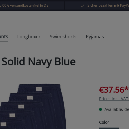
5,00 € versandkostenfrei in DE
Sicher bezahlen mit PayPa
ants
Longboxer
Swim shorts
Pyjamas
 Solid Navy Blue
€37.56*
Prices incl. VA
Available, de
Select
Color